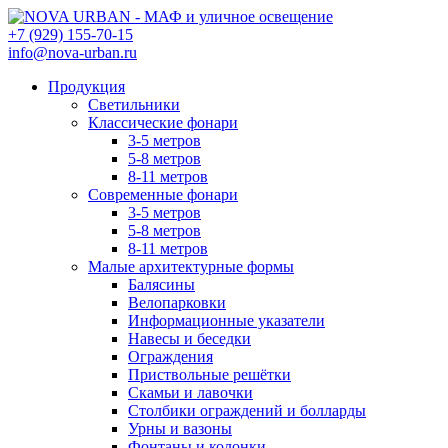
+7 (929) 155-70-15
info@nova-urban.ru
Продукция
Светильники
Классические фонари
3-5 метров
5-8 метров
8-11 метров
Современные фонари
3-5 метров
5-8 метров
8-11 метров
Малые архитектурные формы
Балясины
Велопарковки
Информационные указатели
Навесы и беседки
Ограждения
Приствольные решётки
Скамьи и лавочки
Столбики ограждений и болларды
Урны и вазоны
Фонтаны и колонки