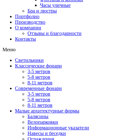
Часы уличные
Бра и люстры
Портфолио
Производство
О компании
Отзывы и благодарности
Контакты
Меню
Светильники
Классические фонари
3-5 метров
5-8 метров
8-11 метров
Современные фонари
3-5 метров
5-8 метров
8-11 метров
Малые архитектурные формы
Балясины
Велопарковки
Информационные указатели
Навесы и беседки
Ограждения