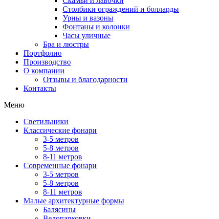
Скамьи и лавочки
Столбики ограждений и болларды
Урны и вазоны
Фонтаны и колонки
Часы уличные
Бра и люстры
Портфолио
Производство
О компании
Отзывы и благодарности
Контакты
Меню
Светильники
Классические фонари
3-5 метров
5-8 метров
8-11 метров
Современные фонари
3-5 метров
5-8 метров
8-11 метров
Малые архитектурные формы
Балясины
Велопарковки