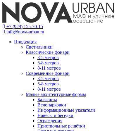
+7 (929) 155-70-15
info@nova-urban.ru
Продукция
Светильники
Классические фонари
3-5 метров
5-8 метров
8-11 метров
Современные фонари
3-5 метров
5-8 метров
8-11 метров
Малые архитектурные формы
Балясины
Велопарковки
Информационные указатели
Навесы и беседки
Ограждения
Приствольные решётки