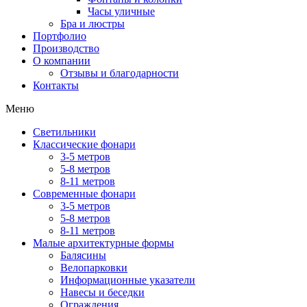
Часы уличные
Бра и люстры
Портфолио
Производство
О компании
Отзывы и благодарности
Контакты
Меню
Светильники
Классические фонари
3-5 метров
5-8 метров
8-11 метров
Современные фонари
3-5 метров
5-8 метров
8-11 метров
Малые архитектурные формы
Балясины
Велопарковки
Информационные указатели
Навесы и беседки
Ограждения