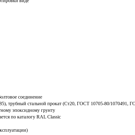
ртировки виде
болтовое соединение
5), трубный стальной прокат (Ст20, ГОСТ 10705-80/1070491, ГО
тному эпоксидному грунту
тся по каталогу RAL Classic
эксплуатации)