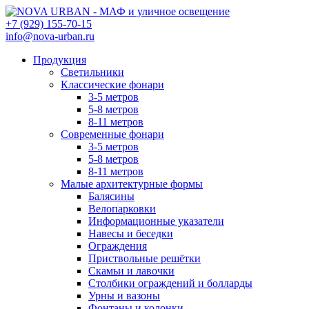
+7 (929) 155-70-15
info@nova-urban.ru
Продукция
Светильники
Классические фонари
3-5 метров
5-8 метров
8-11 метров
Современные фонари
3-5 метров
5-8 метров
8-11 метров
Малые архитектурные формы
Балясины
Велопарковки
Информационные указатели
Навесы и беседки
Ограждения
Приствольные решётки
Скамьи и лавочки
Столбики ограждений и болларды
Урны и вазоны
Фонтаны и колонки