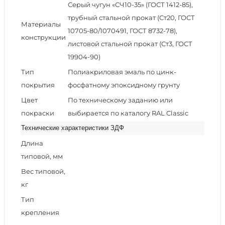
Серый чугун «СЧ10-35» (ГОСТ 1412-85),
трубный стальной прокат (Ст20, ГОСТ
Материалы
10705-80/1070491, ГОСТ 8732-78),
конструкции
листовой стальной прокат (Ст3, ГОСТ
19904-90)
Тип
Полиакриловая эмаль по цинк-
покрытия
фосфатному эпоксидному грунту
Цвет
По техническому заданию или
покраски
выбирается по каталогу RAL Classic
Технические характеристики ЗДФ
Длина
типовой, мм
Вес типовой,
кг
Тип
крепления