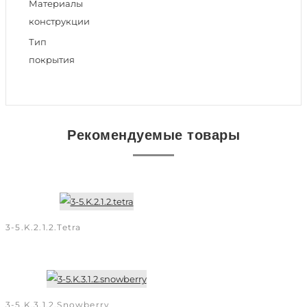
Материалы
конструкции
Тип
покрытия
Рекомендуемые товары
3-5.K.2.1.2.tetra
3-5.K.3.1.2.snowberry